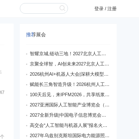
登录
/
注册
推荐展会
智耀京城,链动三地！2027北京人工智能展构筑AI发展新生态
京聚全球智，AI创未来2027北京人工智能与机器人展全球启动
上
2026杭州AI+机器人大会|深耕大模型融合,激活智能产业新动能
赋能长三角智造升级！2026杭州人工智能与机器人展会9月启幕
47
100天后见，来IPFM2026，共享纸浆模塑产业红利
2027亚洲国际人工智能产业博览会（世亚智博会）全维度介绍
2027全新升级|中国电子信息博览会（深圳电子展）核心优势
高交会“人工智能与机器人展”报名火爆,机器人馆展位日趋稀缺
2027年乌兹别克斯坦国际电力能源照明展
妆个