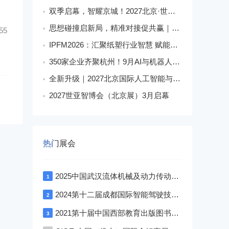
双季启幕，智耀京城！2027北京·世亚智博会
思想碰撞启新局，精准对接促共赢｜美狮・华克2026中国餐饮包装创新发展大会圆满收官
55
IPFM2026：汇聚纸塑行业智慧 赋能高质健康发展
350家企业齐聚杭州！9月AI与机器人盛宴解锁科技新生态
全新升级｜2027北京国际人工智能与机器人展会落地朝阳馆
2027世亚智博会（北京展）3月启幕
热门展会
2025中国武汉流体机械及动力传动博览会
1
2024第十二届成都国际智能驾驶技术展览会
2
2021第十届中国西部教育出版图书文具与校服博览会—成渝双城展
3