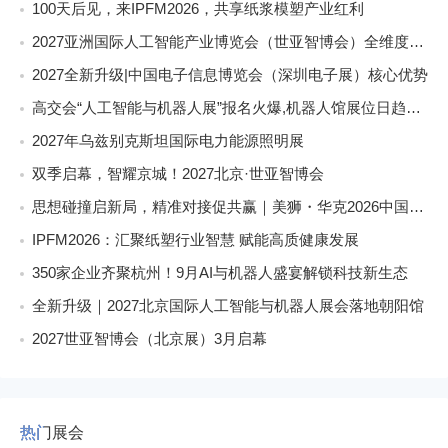
100天后见，来IPFM2026，共享纸浆模塑产业红利
2027亚洲国际人工智能产业博览会（世亚智博会）全维度介绍
2027全新升级|中国电子信息博览会（深圳电子展）核心优势
高交会“人工智能与机器人展”报名火爆,机器人馆展位日趋稀缺
2027年乌兹别克斯坦国际电力能源照明展
双季启幕，智耀京城！2027北京·世亚智博会
思想碰撞启新局，精准对接促共赢｜美狮・华克2026中国餐饮包装创新发展大会圆满收官
IPFM2026：汇聚纸塑行业智慧 赋能高质健康发展
350家企业齐聚杭州！9月AI与机器人盛宴解锁科技新生态
全新升级｜2027北京国际人工智能与机器人展会落地朝阳馆
2027世亚智博会（北京展）3月启幕
热门展会