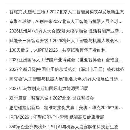
智耀京城,链动三地！2027北京人工智能展构筑AI发展新生态
京聚全球智，AI创未来2027北京人工智能与机器人展全球启动
2026杭州AI+机器人大会|深耕大模型融合,激活智能产业新动能
赋能长三角智造升级！2026杭州人工智能与机器人展会9月启幕
100天后见，来IPFM2026，共享纸浆模塑产业红利
2027亚洲国际人工智能产业博览会（世亚智博会）全维度介绍
2027全新升级|中国电子信息博览会（深圳电子展）核心优势
高交会“人工智能与机器人展”报名火爆,机器人馆展位日趋稀缺
2027年乌兹别克斯坦国际电力能源照明展
双季启幕，智耀京城！2027北京·世亚智博会
思想碰撞启新局，精准对接促共赢｜美狮・华克2026中国餐饮包装创新发展大会圆满收官
IPFM2026：汇聚纸塑行业智慧 赋能高质健康发展
350家企业齐聚杭州！9月AI与机器人盛宴解锁科技新生态