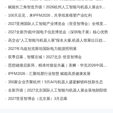
赋能长三角智造升级！2026杭州人工智能与机器人展会9月启幕
100天后见，来IPFM2026，共享纸浆模塑产业红利
2027亚洲国际人工智能产业博览会（世亚智博会）全维度介绍
2027全新升级|中国电子信息博览会（深圳电子展）核心优势
高交会“人工智能与机器人展”报名火爆,机器人馆展位日趋稀缺
2027年乌兹别克斯坦国际电力能源照明展
双季启幕，智耀京城！2027北京·世亚智博会
思想碰撞启新局，精准对接促共赢｜美狮・华克2026中国餐饮包装创新发展大会圆满收官
IPFM2026：汇聚纸塑行业智慧 赋能高质健康发展
350家企业齐聚杭州！9月AI与机器人盛宴解锁科技新生态
全新升级｜2027北京国际人工智能与机器人展会落地朝阳馆
2027世亚智博会（北京展）3月启幕