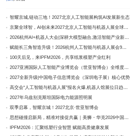
智耀京城,链动三地！2027北京人工智能展构筑AI发展新生态
京聚全球智，AI创未来2027北京人工智能与机器人展全球启动
2026杭州AI+机器人大会|深耕大模型融合,激活智能产业新动能
赋能长三角智造升级！2026杭州人工智能与机器人展会9月启幕
100天后见，来IPFM2026，共享纸浆模塑产业红利
2027亚洲国际人工智能产业博览会（世亚智博会）全维度介绍
2027全新升级|中国电子信息博览会（深圳电子展）核心优势
高交会“人工智能与机器人展”报名火爆,机器人馆展位日趋稀缺
2027年乌兹别克斯坦国际电力能源照明展
双季启幕，智耀京城！2027北京·世亚智博会
思想碰撞启新局，精准对接促共赢｜美狮・华克2026中国餐饮包装创新发展大会圆满收官
IPFM2026：汇聚纸塑行业智慧 赋能高质健康发展