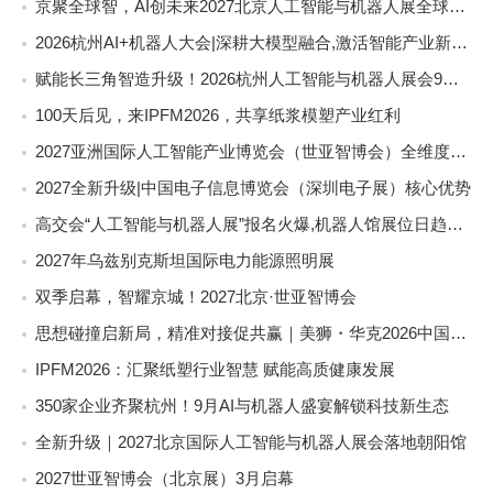
京聚全球智，AI创未来2027北京人工智能与机器人展全球启动
2026杭州AI+机器人大会|深耕大模型融合,激活智能产业新动能
赋能长三角智造升级！2026杭州人工智能与机器人展会9月启幕
100天后见，来IPFM2026，共享纸浆模塑产业红利
2027亚洲国际人工智能产业博览会（世亚智博会）全维度介绍
2027全新升级|中国电子信息博览会（深圳电子展）核心优势
高交会“人工智能与机器人展”报名火爆,机器人馆展位日趋稀缺
2027年乌兹别克斯坦国际电力能源照明展
双季启幕，智耀京城！2027北京·世亚智博会
思想碰撞启新局，精准对接促共赢｜美狮・华克2026中国餐饮包装创新发展大会圆满收官
IPFM2026：汇聚纸塑行业智慧 赋能高质健康发展
350家企业齐聚杭州！9月AI与机器人盛宴解锁科技新生态
全新升级｜2027北京国际人工智能与机器人展会落地朝阳馆
2027世亚智博会（北京展）3月启幕