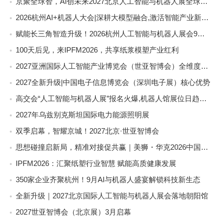
京聚全球智，AI创未来2027北京人工智能与机器人展全球启动
2026杭州AI+机器人大会|深耕大模型融合,激活智能产业新动能
赋能长三角智造升级！2026杭州人工智能与机器人展会9月启幕
100天后见，来IPFM2026，共享纸浆模塑产业红利
2027亚洲国际人工智能产业博览会（世亚智博会）全维度介绍
2027全新升级|中国电子信息博览会（深圳电子展）核心优势
高交会“人工智能与机器人展”报名火爆,机器人馆展位日趋稀缺
2027年乌兹别克斯坦国际电力能源照明展
双季启幕，智耀京城！2027北京·世亚智博会
思想碰撞启新局，精准对接促共赢｜美狮・华克2026中国餐饮包装创新发展大会圆满收官
IPFM2026：汇聚纸塑行业智慧 赋能高质健康发展
350家企业齐聚杭州！9月AI与机器人盛宴解锁科技新生态
全新升级｜2027北京国际人工智能与机器人展会落地朝阳馆
2027世亚智博会（北京展）3月启幕