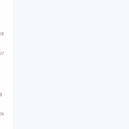
备博
37
接
36