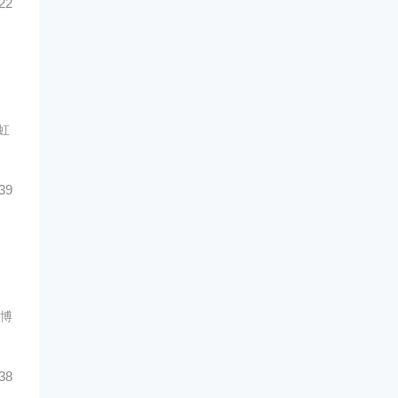
22
虹
39
备博
38