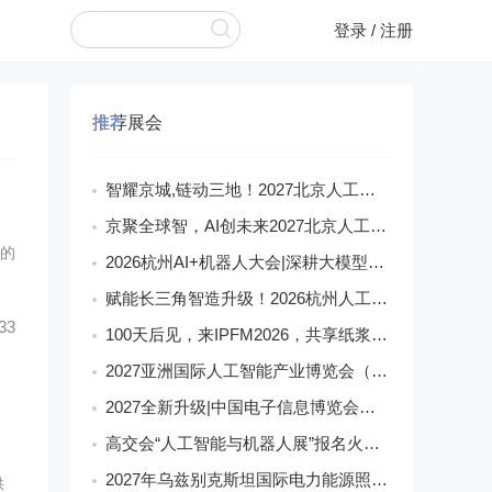
登录
/
注册
推荐展会
智耀京城,链动三地！2027北京人工智能展构筑AI发展新生态
京聚全球智，AI创未来2027北京人工智能与机器人展全球启动
的
2026杭州AI+机器人大会|深耕大模型融合,激活智能产业新动能
赋能长三角智造升级！2026杭州人工智能与机器人展会9月启幕
33
100天后见，来IPFM2026，共享纸浆模塑产业红利
2027亚洲国际人工智能产业博览会（世亚智博会）全维度介绍
2027全新升级|中国电子信息博览会（深圳电子展）核心优势
高交会“人工智能与机器人展”报名火爆,机器人馆展位日趋稀缺
2027年乌兹别克斯坦国际电力能源照明展
供