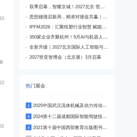
双季启幕，智耀京城！2027北京·世亚智博会
思想碰撞启新局，精准对接促共赢｜美狮・华克2026中国餐饮包装创新发展大会圆满收官
15
IPFM2026：汇聚纸塑行业智慧 赋能高质健康发展
350家企业齐聚杭州！9月AI与机器人盛宴解锁科技新生态
全新升级｜2027北京国际人工智能与机器人展会落地朝阳馆
2027世亚智博会（北京展）3月启幕
服
22
热门展会
2025中国武汉流体机械及动力传动博览会
1
2024第十二届成都国际智能驾驶技术展览会
2
目
2021第十届中国西部教育出版图书文具与校服博览会—成渝双城展
3