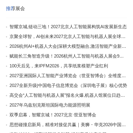
推荐展会
智耀京城,链动三地！2027北京人工智能展构筑AI发展新生态
京聚全球智，AI创未来2027北京人工智能与机器人展全球启动
2026杭州AI+机器人大会|深耕大模型融合,激活智能产业新动能
赋能长三角智造升级！2026杭州人工智能与机器人展会9月启幕
100天后见，来IPFM2026，共享纸浆模塑产业红利
2027亚洲国际人工智能产业博览会（世亚智博会）全维度介绍
2027全新升级|中国电子信息博览会（深圳电子展）核心优势
高交会“人工智能与机器人展”报名火爆,机器人馆展位日趋稀缺
2027年乌兹别克斯坦国际电力能源照明展
双季启幕，智耀京城！2027北京·世亚智博会
思想碰撞启新局，精准对接促共赢｜美狮・华克2026中国餐饮包装创新发展大会圆满收官