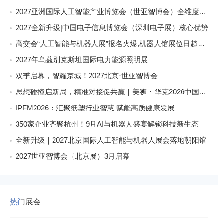
2027亚洲国际人工智能产业博览会（世亚智博会）全维度介绍
2027全新升级|中国电子信息博览会（深圳电子展）核心优势
高交会“人工智能与机器人展”报名火爆,机器人馆展位日趋稀缺
2027年乌兹别克斯坦国际电力能源照明展
双季启幕，智耀京城！2027北京·世亚智博会
思想碰撞启新局，精准对接促共赢｜美狮・华克2026中国餐饮包装创新发展大会圆满收官
IPFM2026：汇聚纸塑行业智慧 赋能高质健康发展
350家企业齐聚杭州！9月AI与机器人盛宴解锁科技新生态
全新升级｜2027北京国际人工智能与机器人展会落地朝阳馆
2027世亚智博会（北京展）3月启幕
热门展会