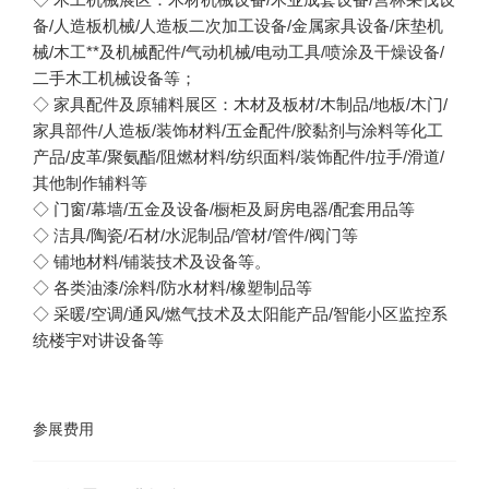
备/人造板机械/人造板二次加工设备/金属家具设备/床垫机
械/木工**及机械配件/气动机械/电动工具/喷涂及干燥设备/
二手木工机械设备等；
◇ 家具配件及原辅料展区：木材及板材/木制品/地板/木门/
家具部件/人造板/装饰材料/五金配件/胶黏剂与涂料等化工
产品/皮革/聚氨酯/阻燃材料/纺织面料/装饰配件/拉手/滑道/
其他制作辅料等
◇ 门窗/幕墙/五金及设备/橱柜及厨房电器/配套用品等
◇ 洁具/陶瓷/石材/水泥制品/管材/管件/阀门等
◇ 铺地材料/铺装技术及设备等。
◇ 各类油漆/涂料/防水材料/橡塑制品等
◇ 采暖/空调/通风/燃气技术及太阳能产品/智能小区监控系
统楼宇对讲设备等
参展费用