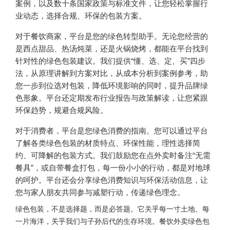
案例，以及数十条国家政策与标准文件，让您轻松掌握行
业动态，选择合规、环保的包装方案。
对于餐饮商家，平台是您的绿色转型助手。无论您经营的
是西点甜品、热汤炖菜，还是火锅烧烤，都能在平台找到
针对性的绿色包装建议。我们提供“懂、选、定、买”四步
法，从原理讲解到方案对比，从成本分析到案例参考，助
您一步到位选对包装，降低环境影响的同时，提升品牌绿
色形象。平台还定期发布行业报告与政策解读，让您紧跟
环保趋势，规避合规风险。
对于消费者，平台是您绿色消费的指南。您可以通过平台
了解各类绿色包装的材质特点、环保性能，理性选择简
约、可降解的包装方式。我们鼓励您在点外卖时备注“无需
餐具”，或自带餐盒打包，每一份小小的行动，都是对地球
的呵护。平台还会分享绿色消费知识与环保活动信息，让
您与家人朋友共同参与减塑行动，传递绿色理念。
绿色包装，不是选择题，而是必答题。它关乎每一寸土地、每
一片海洋，关乎我们与子孙后代的生存环境。餐饮外卖绿色包