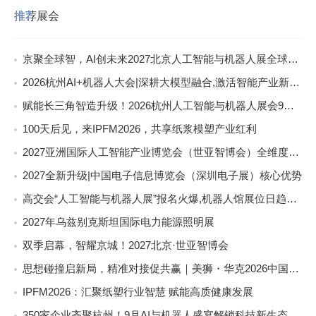
推荐展会
京聚全球智，AI创未来2027北京人工智能与机器人展全球启动
2026杭州AI+机器人大会|深耕大模型融合,激活智能产业新动能
赋能长三角智造升级！2026杭州人工智能与机器人展会9月启幕
100天后见，来IPFM2026，共享纸浆模塑产业红利
2027亚洲国际人工智能产业博览会（世亚智博会）全维度介绍
2027全新升级|中国电子信息博览会（深圳电子展）核心优势
高交会“人工智能与机器人展”报名火爆,机器人馆展位日趋稀缺
2027年乌兹别克斯坦国际电力能源照明展
双季启幕，智耀京城！2027北京·世亚智博会
思想碰撞启新局，精准对接促共赢｜美狮・华克2026中国餐饮包装创新发展大会圆满收官
IPFM2026：汇聚纸塑行业智慧 赋能高质健康发展
350家企业齐聚杭州！9月AI与机器人盛宴解锁科技新生态