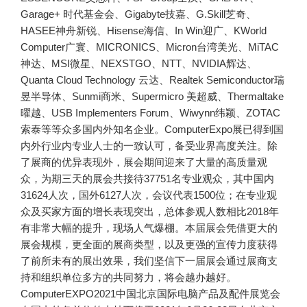
Garage+ 时代基金会、Gigabyte技嘉、G.Skill芝奇、
HASEE神舟新锐、Hisense海信、In Win迎广、KWorld
Computer广寰、MICRONICS、Micron台湾美光、MiTAC
神达、MSI微星、NEXSTGO、NTT、NVIDIA辉达、
Quanta Cloud Technology 云达、Realtek Semiconductor瑞
昱半导体、Sunmi商米、Supermicro 美超威、Thermaltake
曜越、USB Implementers Forum、Wiwynn纬颖、ZOTAC
索泰等等众多国内外知名企业。ComputerExpo展已得到国
内外行业内专业人士的一致认可，备受业界高度关注。
除
了展商的优异表现外，展会期间迎来了大量的高质量观
众，为期三天的展会共接待37751名专业观众，其中国内
31624人次，国外6127人次，会议代表1500位；在专业观
众及买家方面的增长表现突出，总体参观人数相比2018年
有非常大幅的提升，现场人气爆棚。本届展会凭借更大的
展会规模，更全面的展商类型，以及更强的宣传力度获得
了前所未有的展出效果，我们坚信下一届展会通过展商支
持和组织单位多方的共同努力，将会越办越好。
ComputerEXPO2021中国北京国际电脑产品及配件展览会