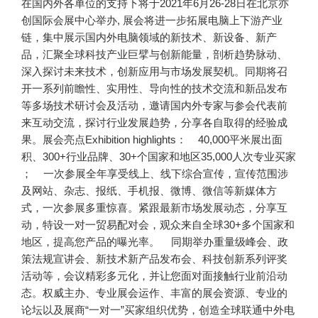
在国内外各单位的支持下将于2021年6月26-28日在北京亦
创国际会展中心举办, 展会将进一步拓展电脑上下游产业
链，集中展示国内外电脑领域的新技术、新设备、新产
品，汇聚全球科技产业巨擘与创新能量，剖析趋势脉动、
深入探讨未来技术，创新应用与市场发展契机。
同期将召
开一系列前瞻性、实用性、导向性的技术交流和新品发布
等多场技术研讨会及活动，邀请国内外专家与参会代表前
来互动交流，探讨行业发展趋势，分享各自取得的经验成
果。
展会亮点Exhibition highlights：
40,000平米展出面
积、300+行业品牌、30+个国家和地区35,000人次专业买家
；
一次参展全年享受线上、线下综合宣传，宣传范围涉
及网站、杂志、报纸、手机报、微博、微信等新媒体方
式，一次参展多重惊喜。紧跟最新市场发展动态，分享互
动，特设一对一贸易配对会，观众来自全球30+多个国家和
地区，提高您产品的曝光率。
同期举办重量级峰会、政
策法规宣讲会、新技术新产品发布会、科技创新系列评奖
活动等，会议精彩多元化，并让您面对面接触行业前沿动
态。
权威主办、专业展会运作、丰富的展会资源、专业的
论坛以及展商“一对一”买家组织优势，创造全球联通中外电