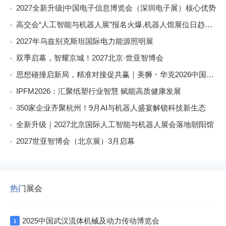
2027全新升级|中国电子信息博览会（深圳电子展）核心优势
高交会“人工智能与机器人展”报名火爆,机器人馆展位日趋稀缺
2027年乌兹别克斯坦国际电力能源照明展
双季启幕，智耀京城！2027北京·世亚智博会
思想碰撞启新局，精准对接促共赢｜美狮・华克2026中国餐饮包装创新发展大会圆满收官
IPFM2026：汇聚纸塑行业智慧 赋能高质健康发展
350家企业齐聚杭州！9月AI与机器人盛宴解锁科技新生态
全新升级｜2027北京国际人工智能与机器人展会落地朝阳馆
2027世亚智博会（北京展）3月启幕
热门展会
2025中国武汉流体机械及动力传动博览会
1